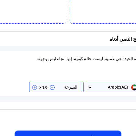
 النصي أدناه
Arabic(AE)
السرعة
1.0 x